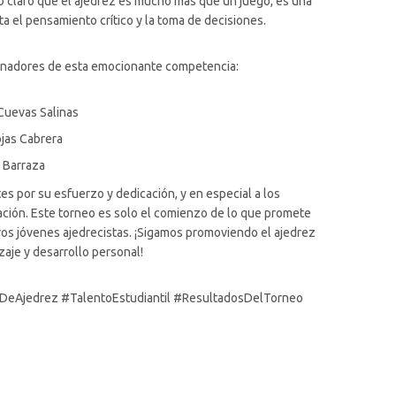
o claro que el ajedrez es mucho más que un juego, es una
 el pensamiento crítico y la toma de decisiones.
ganadores de esta emocionante competencia:
 Cuevas Salinas
ojas Cabrera
a Barraza
tes por su esfuerzo y dedicación, y en especial a los
ción. Este torneo es solo el comienzo de lo que promete
tros jóvenes ajedrecistas. ¡Sigamos promoviendo el ajedrez
aje y desarrollo personal!
DeAjedrez #TalentoEstudiantil #ResultadosDelTorneo