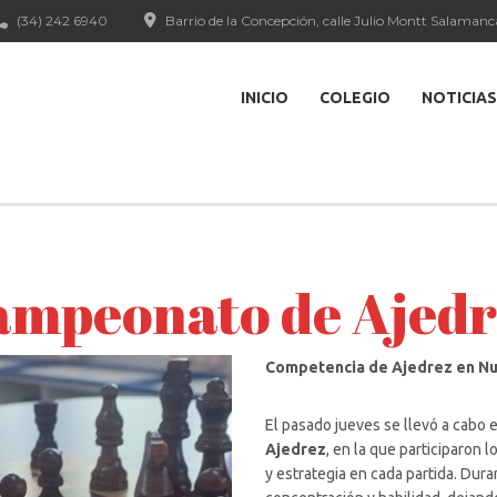
(34) 242 6940
Barrio de la Concepción, calle Julio Montt Salamanc
INICIO
COLEGIO
NOTICIAS
ampeonato de Ajedr
Competencia de Ajedrez en Nu
El pasado jueves se llevó a cabo 
Ajedrez
, en la que participaron 
y estrategia en cada partida. Dur