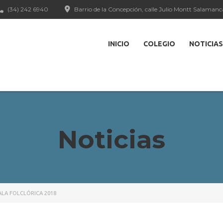
(34) 242 6940
Barrio de la Concepción, calle Julio Montt Salamanc
INICIO
COLEGIO
NOTICIAS
Noticias
ALA FOLCLÓRICA 2018