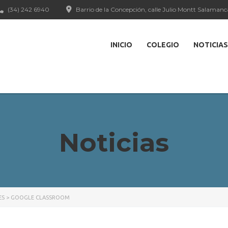
(34) 242 6940
Barrio de la Concepción, calle Julio Montt Salamanc
INICIO
COLEGIO
NOTICIAS
Noticias
ES
>
GOOGLE CLASSROOM