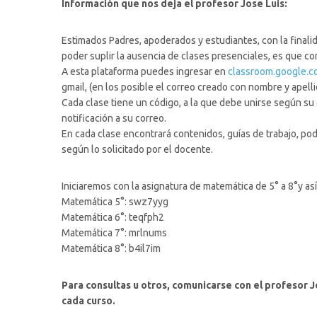
Información que nos deja el profesor Jose Luis:
Estimados Padres, apoderados y estudiantes, con la final
poder suplir la ausencia de clases presenciales, es que
A esta plataforma puedes ingresar en
classroom.google.c
gmail, (en los posible el correo creado con nombre
y apelli
Cada clase tiene un código, a la que debe unirse según su 
notificación a su correo.
En cada clase encontrará contenidos, guías de trabajo, pod
según lo solicitado por el docente.
Iniciaremos con la asignatura de matemática de 5° a 8°y 
Matemática 5°: swz7yyg
Matemática 6°: teqfph2
Matemática 7°: mrlnums
Matemática 8°: b4il7im
Para consultas u otros, comunicarse con el profesor J
cada curso.