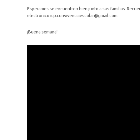
Esperamos se encuentren bien junto a sus familias. Recue
electrónico icp.convivenciaescolar@gmail.com
¡Buena semana!