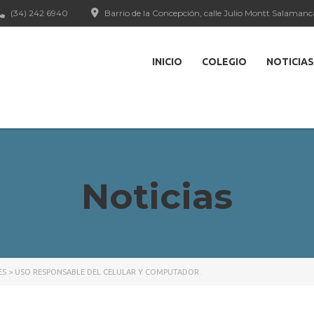
(34) 242 6940
Barrio de la Concepción, calle Julio Montt Salamanc
INICIO
COLEGIO
NOTICIAS
Noticias
ES
>
USO RESPONSABLE DEL CELULAR Y COMPUTADOR.